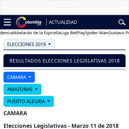
ACTUALIDAD
ncial
Abelardo de la Espriella
Liga BetPlay
Spider-Man
Gustavo Pet
ELECCIONES 2019
RESULTADOS ELECCIONES LEGISLATIVAS 2018
CAMARA
AMAZONAS
PUERTO ALEGRIA
CAMARA
Elecciones Legislativas - Marzo 11 de 2018