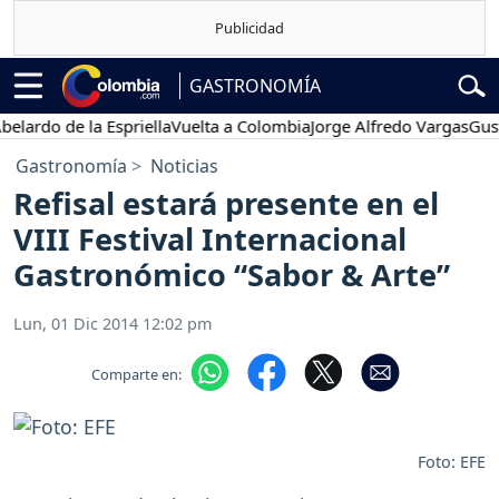
GASTRONOMÍA
rdo de la Espriella
Vuelta a Colombia
Jorge Alfredo Vargas
Gustavo
Gastronomía
Noticias
Refisal estará presente en el
VIII Festival Internacional
Gastronómico “Sabor & Arte”
Lun, 01 Dic 2014 12:02 pm
Comparte en:
Foto: EFE