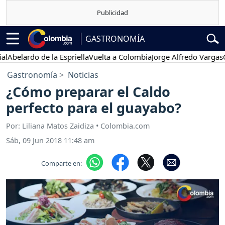
GASTRONOMÍA
elardo de la Espriella
Vuelta a Colombia
Jorge Alfredo Vargas
Gust
Gastronomía
Noticias
¿Cómo preparar el Caldo
perfecto para el guayabo?
Por: Liliana Matos Zaidiza • Colombia.com
Sáb, 09 Jun 2018 11:48 am
Comparte en: