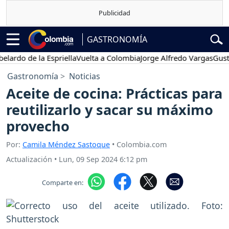
GASTRONOMÍA
do de la Espriella
Vuelta a Colombia
Jorge Alfredo Vargas
Gustavo 
Gastronomía
Noticias
Aceite de cocina: Prácticas para
reutilizarlo y sacar su máximo
provecho
Por:
Camila Méndez Sastoque
• Colombia.com
Actualización
•
Lun, 09 Sep 2024 6:12 pm
Comparte en: