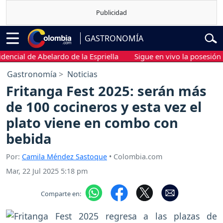
GASTRONOMÍA
ial de Abelardo de la Espriella
Sigue en vivo la posesión pres
Gastronomía
Noticias
Fritanga Fest 2025: serán más
de 100 cocineros y esta vez el
plato viene en combo con
bebida
Por:
Camila Méndez Sastoque
• Colombia.com
Mar, 22 Jul 2025 5:18 pm
Comparte en: