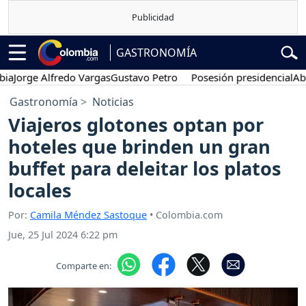
GASTRONOMÍA
orge Alfredo Vargas
Gustavo Petro
Posesión presidencial
Abelard
Gastronomía
Noticias
Viajeros glotones optan por
hoteles que brinden un gran
buffet para deleitar los platos
locales
Por:
Camila Méndez Sastoque
• Colombia.com
Jue, 25 Jul 2024 6:22 pm
Comparte en: