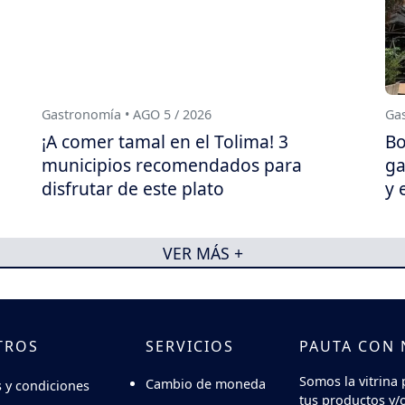
Gastronomía • AGO 5 / 2026
Gas
¡A comer tamal en el Tolima! 3
Bo
municipios recomendados para
ga
disfrutar de este plato
y 
VER MÁS +
TROS
SERVICIOS
PAUTA CON
Somos la vitrina 
Cambio de moneda
 y condiciones
tus productos y/o