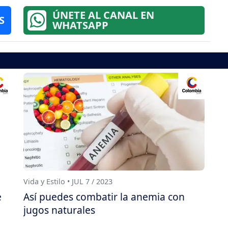
ÚNETE AL CANAL EN
S
WHATSAPP
Vida y Estilo • JUL 7 / 2023
e
Así puedes combatir la anemia con
jugos naturales