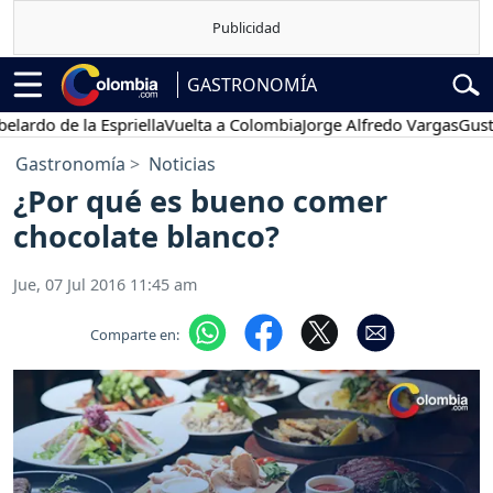
GASTRONOMÍA
do de la Espriella
Vuelta a Colombia
Jorge Alfredo Vargas
Gustavo 
Gastronomía
Noticias
¿Por qué es bueno comer
chocolate blanco?
Jue, 07 Jul 2016 11:45 am
Comparte en: