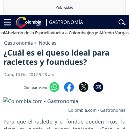
GASTRONOMÍA
belardo de la Espriella
Vuelta a Colombia
Jorge Alfredo Vargas
Gus
Gastronomía
Noticias
¿Cuál es el queso ideal para
raclettes y foundues?
Dom, 10 Dic 2017 9:48 am
Comparte en:
Colombia.com - Gastronomía
Para que el raclette y el fondue queden ricos, la
clave es elegir el queso indicado. ¿Pero qué