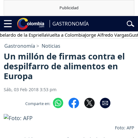
GASTRONOMÍA
rdo de la Espriella
Vuelta a Colombia
Jorge Alfredo Vargas
Gustavo
Gastronomía
Noticias
Un millón de firmas contra el
despilfarro de alimentos en
Europa
Sáb, 03 Feb 2018 3:53 pm
Comparte en:
Foto: AFP