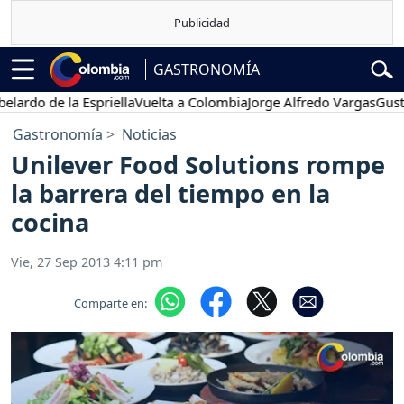
GASTRONOMÍA
do de la Espriella
Vuelta a Colombia
Jorge Alfredo Vargas
Gustavo 
Gastronomía
Noticias
Unilever Food Solutions rompe
la barrera del tiempo en la
cocina
Vie, 27 Sep 2013 4:11 pm
Comparte en: