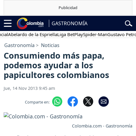
GASTRONOMÍA
l
Abelardo de la Espriella
Liga BetPlay
Spider-Man
Gustavo Petro
Gastronomía
Noticias
Consumiendo más papa,
podemos ayudar a los
papicultores colombianos
Jue, 14 Nov 2013 9:45 am
Comparte en:
Colombia.com - Gastronomía