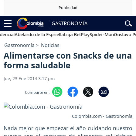
GASTRONOMÍA
cial
Abelardo de la Espriella
Liga BetPlay
Spider-Man
Gustavo Petr
Gastronomía
Noticias
Alimentarse con Snacks de una
forma saludable
Jue, 23 Ene 2014 3:17 pm
Comparte en:
Colombia.com - Gastronomía
Nada mejor que empezar el año cuidando nuestro
cuerpo con el consumo de alimentos saludables