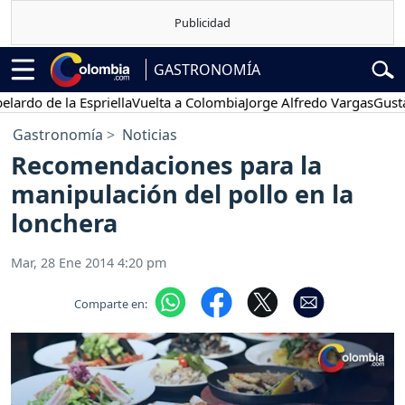
GASTRONOMÍA
do de la Espriella
Vuelta a Colombia
Jorge Alfredo Vargas
Gustavo 
Gastronomía
Noticias
Recomendaciones para la
manipulación del pollo en la
lonchera
Mar, 28 Ene 2014 4:20 pm
Comparte en: