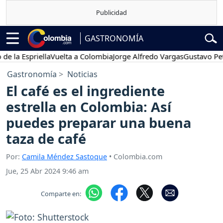
GASTRONOMÍA
la Espriella
Vuelta a Colombia
Jorge Alfredo Vargas
Gustavo Petro
Gastronomía
Noticias
El café es el ingrediente
estrella en Colombia: Así
puedes preparar una buena
taza de café
Por:
Camila Méndez Sastoque
• Colombia.com
Jue, 25 Abr 2024 9:46 am
Comparte en: