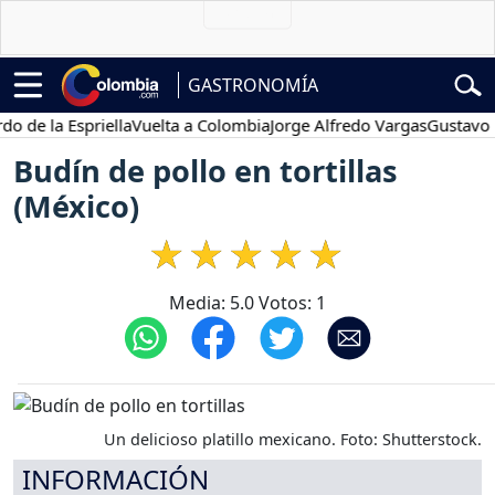
GASTRONOMÍA
la Espriella
Vuelta a Colombia
Jorge Alfredo Vargas
Gustavo Petro
Budín de pollo en tortillas
(México)
Media:
5.0
Votos:
1
Un delicioso platillo mexicano. Foto: Shutterstock.
INFORMACIÓN