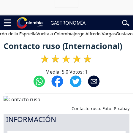
GASTRONOMÍA
e la Espriella
Vuelta a Colombia
Jorge Alfredo Vargas
Gustavo Petr
Contacto ruso (Internacional)
Media:
5.0
Votos:
1
Contacto ruso. Foto: Pixabay
INFORMACIÓN