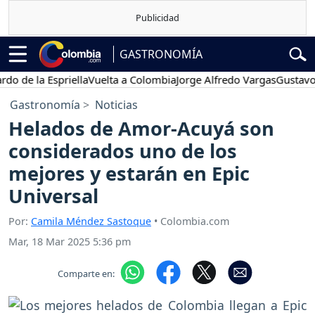
GASTRONOMÍA
e la Espriella
Vuelta a Colombia
Jorge Alfredo Vargas
Gustavo Pet
Gastronomía
Noticias
Helados de Amor-Acuyá son
considerados uno de los
mejores y estarán en Epic
Universal
Por:
Camila Méndez Sastoque
• Colombia.com
Mar, 18 Mar 2025 5:36 pm
Comparte en: