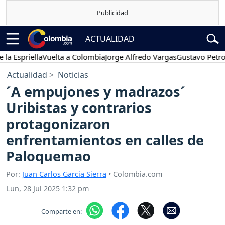
ACTUALIDAD
riella
Vuelta a Colombia
Jorge Alfredo Vargas
Gustavo Petro
Pos
Actualidad
Noticias
´A empujones y madrazos´
Uribistas y contrarios
protagonizaron
enfrentamientos en calles de
Paloquemao
Por:
Juan Carlos Garcia Sierra
• Colombia.com
Lun, 28 Jul 2025 1:32 pm
Comparte en: