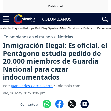
COLOMBIANOS
a Espriella
Liga BetPlay
Spider-Man
Gustavo Petro
Posesión pre
Colombianos en el mundo
Noticias
Inmigración Ilegal: Es oficial, el
Pentágono estudia pedido de
20.000 miembros de Guardia
Nacional para cazar
indocumentados
Por:
Juan Carlos Garcia Sierra
• Colombia.com
Vie, 16 May 2025 9:06 pm
Comparte en: