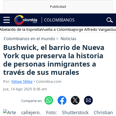
COLOMBIANOS
rdo de la Espriella
Vuelta a Colombia
Jorge Alfredo Vargas
Gustavo
Colombianos en el mundo
Noticias
Bushwick, el barrio de Nueva
York que preserva la historia
de personas inmigrantes a
través de sus murales
Por:
Felipe Téllez
• Colombia.com
Jue, 14 Ago 2025 8:36 am
Comparte en: