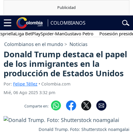
COLOMBIANOS
lla
Liga BetPlay
Spider-Man
Gustavo Petro
Posesión presidencia
Colombianos en el mundo
Noticias
Donald Trump destaca el papel
de los inmigrantes en la
producción de Estados Unidos
Por:
Felipe Téllez
• Colombia.com
Mié, 06 Ago 2025 3:32 pm
Comparte en:
Donald Trump. Foto: Shutterstock noamgalai