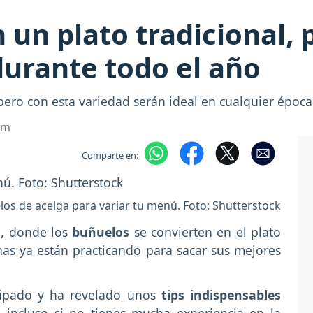
un plato tradicional, 
urante todo el año
pero con esta variedad serán ideal en cualquier época
om
Comparte en:
os de acelga para variar tu menú. Foto: Shutterstock
a, donde los
buñuelos
se convierten en el plato
as ya están practicando para sacar sus mejores
cipado y ha revelado unos
tips indispensables