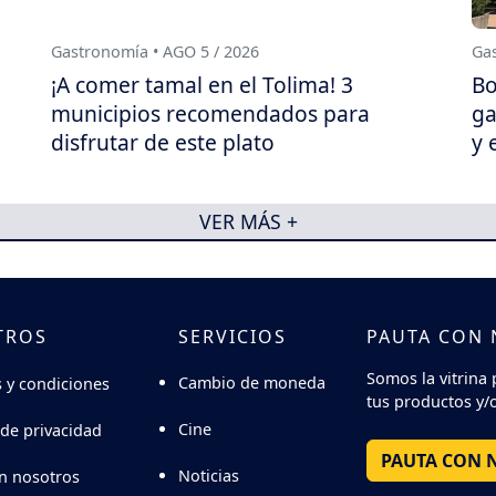
Gastronomía • AGO 5 / 2026
Gas
¡A comer tamal en el Tolima! 3
Bo
municipios recomendados para
ga
disfrutar de este plato
y 
VER MÁS +
TROS
SERVICIOS
PAUTA CON
Somos la vitrina 
Cambio de moneda
 y condiciones
tus productos y/o
Cine
 de privacidad
PAUTA CON 
Noticias
n nosotros