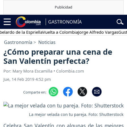
GASTRONOMÍA
o de la Espriella
Vuelta a Colombia
Jorge Alfredo Vargas
Gustavo P
Gastronomía
Noticias
¿Cómo preparar una cena de
San Valentín perfecta?
Por: Mary Mora Escamilla • Colombia.com
Jue, 14 Feb 2019 4:52 pm
Comparte en:
La mejor velada con tu pareja. Foto: Shutterstock
Celebra San Valentín con algunas de las mejores