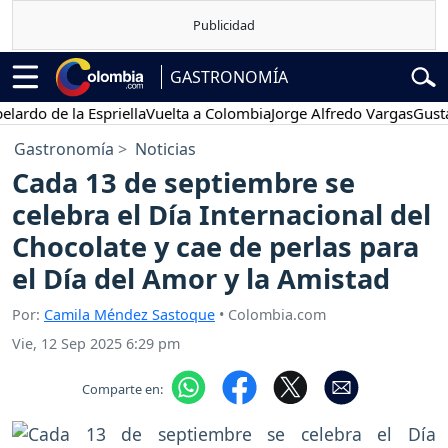
GASTRONOMÍA
o de la Espriella
Vuelta a Colombia
Jorge Alfredo Vargas
Gustavo 
Gastronomía
Noticias
Cada 13 de septiembre se
celebra el Día Internacional del
Chocolate y cae de perlas para
el Día del Amor y la Amistad
Por:
Camila Méndez Sastoque
• Colombia.com
Vie, 12 Sep 2025 6:29 pm
Comparte en: