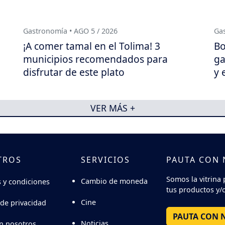
Gastronomía • AGO 5 / 2026
Gas
¡A comer tamal en el Tolima! 3
Bo
municipios recomendados para
ga
disfrutar de este plato
y 
VER MÁS +
TROS
SERVICIOS
PAUTA CON
Somos la vitrina 
Cambio de moneda
 y condiciones
tus productos y/o
Cine
 de privacidad
PAUTA CON 
Noticias
n nosotros