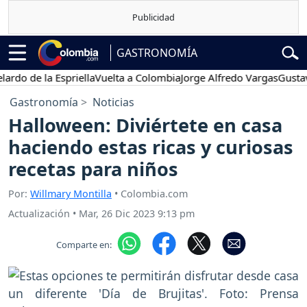
GASTRONOMÍA
 de la Espriella
Vuelta a Colombia
Jorge Alfredo Vargas
Gustavo Pe
Gastronomía
Noticias
Halloween: Diviértete en casa
haciendo estas ricas y curiosas
recetas para niños
Por:
Willmary Montilla
• Colombia.com
Actualización
•
Mar, 26 Dic 2023 9:13 pm
Comparte en: