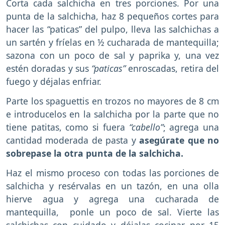
Corta cada salchicha en tres porciones. Por una
punta de la salchicha, haz 8 pequeños cortes para
hacer las “paticas” del pulpo, lleva las salchichas a
un sartén y fríelas en ½ cucharada de mantequilla;
sazona con un poco de sal y paprika y, una vez
estén doradas y sus
“paticas”
enroscadas, retira del
fuego y déjalas enfriar.
Parte los spaguettis en trozos no mayores de 8 cm
e introducelos en la salchicha por la parte que no
tiene patitas, como si fuera
“cabello”
; agrega una
cantidad moderada de pasta y
asegúrate que no
sobrepase la otra punta de la salchicha.
Haz el mismo proceso con todas las porciones de
salchicha y resérvalas en un tazón, en una olla
hierve agua y agrega una cucharada de
mantequilla, ponle un poco de sal. Vierte las
salchichas con cuidado y déjalas cocinar por 15