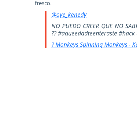
fresco.
@oye_kenedy
NO PUEDO CREER QUE NO SABÍA 
??
#aqueedadteenteraste
#hack
? Monkeys Spinning Monkeys - K