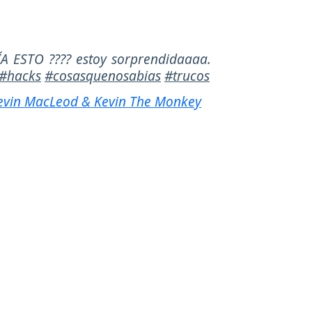
ESTO ???? estoy sorprendidaaaa.
#hacks
#cosasquenosabias
#trucos
evin MacLeod & Kevin The Monkey