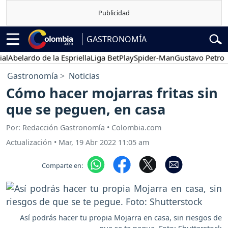
GASTRONOMÍA
belardo de la Espriella
Liga BetPlay
Spider-Man
Gustavo Petro
P
Gastronomía
Noticias
Cómo hacer mojarras fritas sin
que se peguen, en casa
Por: Redacción Gastronomía • Colombia.com
Actualización
•
Mar, 19 Abr 2022 11:05 am
Comparte en:
Así podrás hacer tu propia Mojarra en casa, sin riesgos de