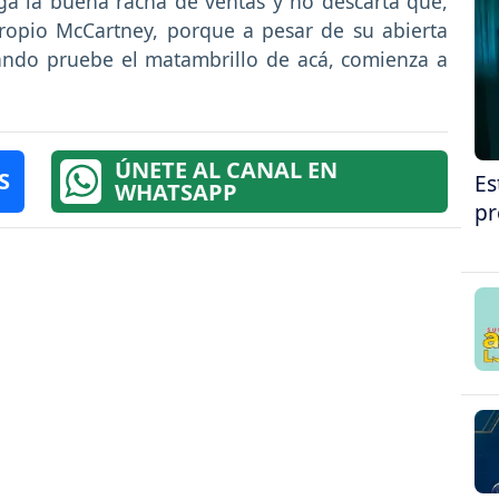
iga la buena racha de ventas y no descarta que,
propio McCartney, porque a pesar de su abierta
uando pruebe el matambrillo de acá, comienza a
ÚNETE AL CANAL EN
S
Es
WHATSAPP
pr