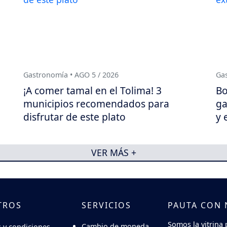
Gastronomía • AGO 5 / 2026
Gas
¡A comer tamal en el Tolima! 3
Bo
municipios recomendados para
ga
disfrutar de este plato
y 
VER MÁS +
TROS
SERVICIOS
PAUTA CON
Somos la vitrina 
Cambio de moneda
 y condiciones