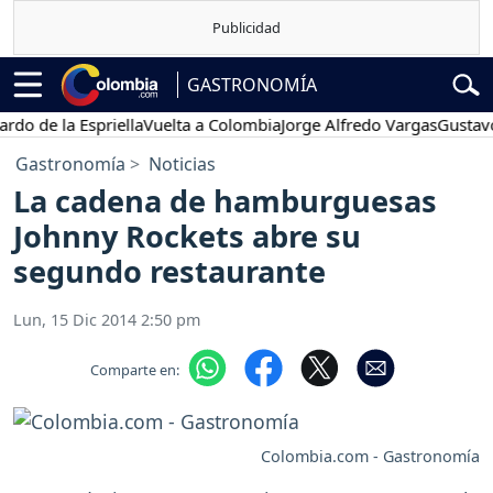
GASTRONOMÍA
o de la Espriella
Vuelta a Colombia
Jorge Alfredo Vargas
Gustavo P
Gastronomía
Noticias
La cadena de hamburguesas
Johnny Rockets abre su
segundo restaurante
Lun, 15 Dic 2014 2:50 pm
Comparte en:
Colombia.com - Gastronomía