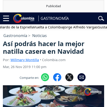
GASTRONOMÍA
 de la Espriella
Vuelta a Colombia
Jorge Alfredo Vargas
Gustavo Pe
Gastronomía
Noticias
Así podrás hacer la mejor
natilla casera en Navidad
Por:
Willmary Montilla
• Colombia.com
Mar, 26 Nov 2019 11:00 pm
Comparte en: