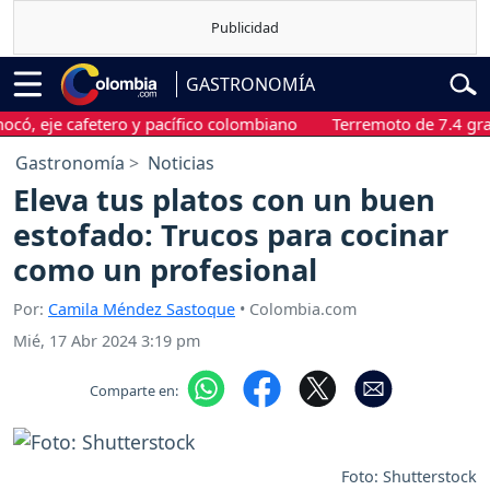
GASTRONOMÍA
eje cafetero y pacífico colombiano
Terremoto de 7.4 grados s
Gastronomía
Noticias
Eleva tus platos con un buen
estofado: Trucos para cocinar
como un profesional
Por:
Camila Méndez Sastoque
• Colombia.com
Mié, 17 Abr 2024 3:19 pm
Comparte en:
Foto: Shutterstock