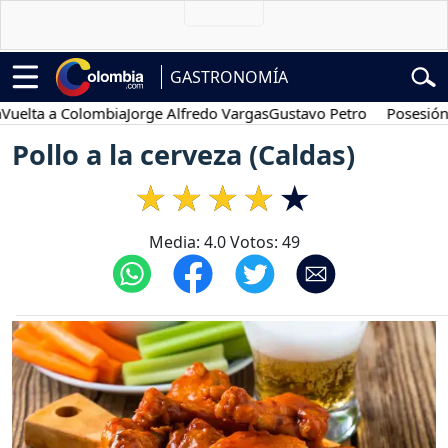
GASTRONOMÍA
 a Colombia
Jorge Alfredo Vargas
Gustavo Petro
Posesión presid
Pollo a la cerveza (Caldas)
Media:
4.0
Votos:
49