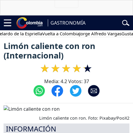
GASTRONOMÍA
do de la Espriella
Vuelta a Colombia
Jorge Alfredo Vargas
Gustavo 
Limón caliente con ron
(Internacional)
Media:
4.2
Votos:
37
Limón caliente con ron. Foto: Pixabay/PooX2
INFORMACIÓN