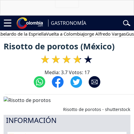
GASTRONOMÍA
do de la Espriella
Vuelta a Colombia
Jorge Alfredo Vargas
Gustavo 
Risotto de porotos (México)
Media:
3.7
Votos:
17
Risotto de porotos - shutterstock
INFORMACIÓN