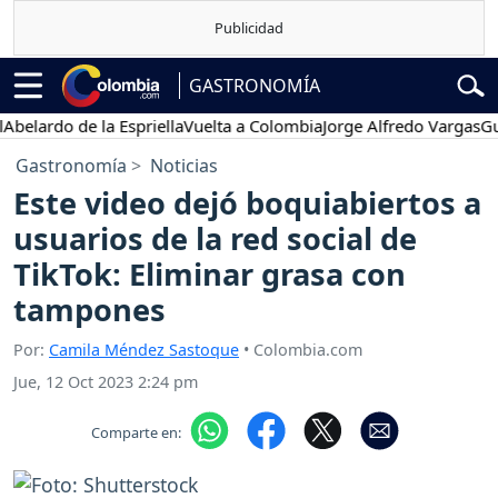
GASTRONOMÍA
lardo de la Espriella
Vuelta a Colombia
Jorge Alfredo Vargas
Gustav
Gastronomía
Noticias
Este video dejó boquiabiertos a
usuarios de la red social de
TikTok: Eliminar grasa con
tampones
Por:
Camila Méndez Sastoque
• Colombia.com
Jue, 12 Oct 2023 2:24 pm
Comparte en: