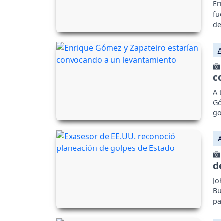
Er
fu
de
c
A 
Gó
go
d
Jo
Bu
pa