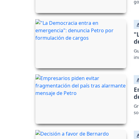
go
"
d
Gu
in
E
d
Gr
so