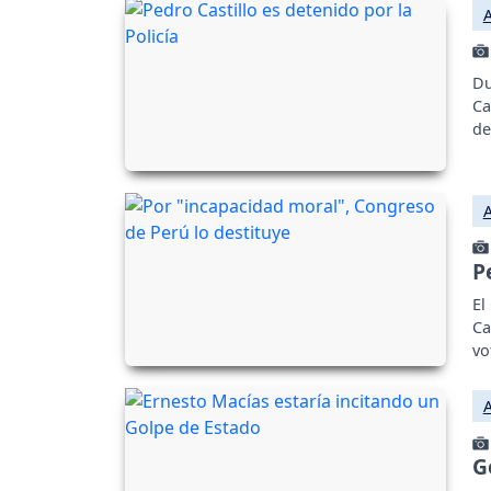
Du
Ca
de
P
El
Ca
vo
G