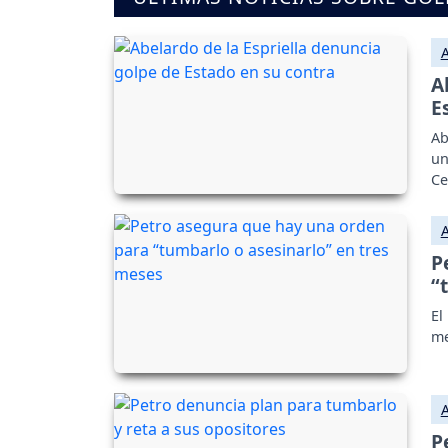
A
E
Ab
un
Ce
P
“
El
me
P