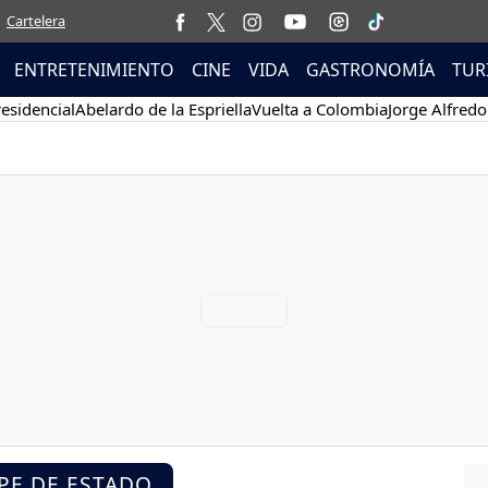
Cartelera
ENTRETENIMIENTO
CINE
VIDA
GASTRONOMÍA
TUR
esidencial
Abelardo de la Espriella
Vuelta a Colombia
Jorge Alfredo
PE DE ESTADO