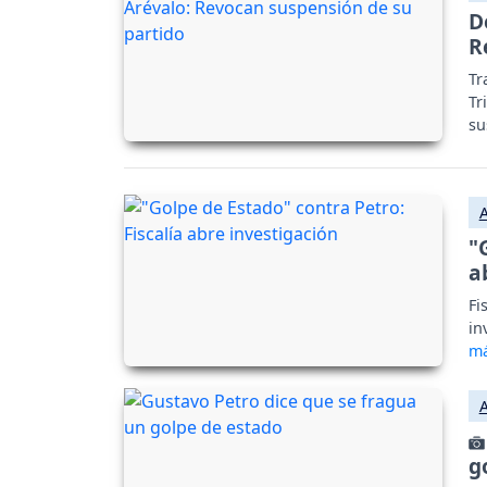
D
R
Tr
Tr
su
"
a
Fi
in
g