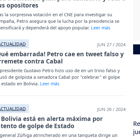
us opositores
as la sorpresiva votación en el CNE para investigar su
mpaña, Petro asegura que la lucha por la presidencia se
tensificará y dependerá del apoyo popular.
ACTUALIDAD
JUN 27 / 2024
Qué embarrada! Petro cae en tweet falso y
rremete contra Cabal
 presidente Gustavo Petro hizo uso de en un trino falso y
usó de golpista a senadora Cabal por "celebrar" el golpe
 estado en Bolivia.
ACTUALIDAD
JUN 26 / 2024
Bolivia está en alerta máxima por
Re
ntento de golpe de Estado
ju
 general Zúñiga atrincherado en una tanqueta dirige un