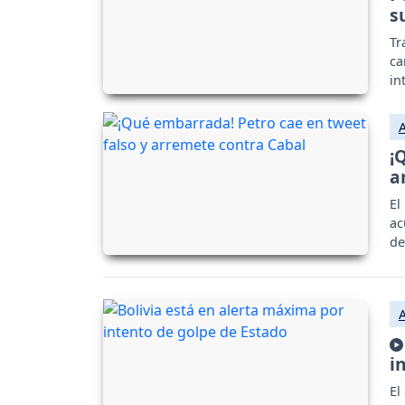
s
Tr
ca
in
¡
a
El
ac
de
i
El