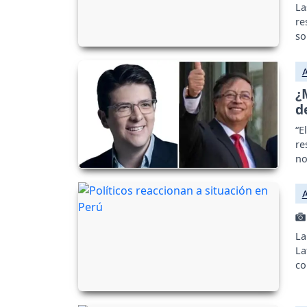
La
re
so
¿
d
“E
re
no
la
La
La
co