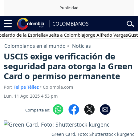
COLOMBIANOS
 de la Espriella
Vuelta a Colombia
Jorge Alfredo Vargas
Gustavo P
Colombianos en el mundo
Noticias
USCIS exige verificación de
seguridad para otorga la Green
Card o permiso permanente
Por:
Felipe Téllez
• Colombia.com
Lun, 11 Ago 2025 4:53 pm
Comparte en:
Green Card. Foto: Shutterstock kurgenc