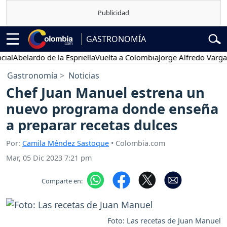
GASTRONOMÍA
Abelardo de la Espriella
Vuelta a Colombia
Jorge Alfredo Vargas
Gus
Gastronomía
Noticias
Chef Juan Manuel estrena un
nuevo programa donde enseña
a preparar recetas dulces
Por:
Camila Méndez Sastoque
• Colombia.com
Mar, 05 Dic 2023 7:21 pm
Comparte en:
Foto: Las recetas de Juan Manuel