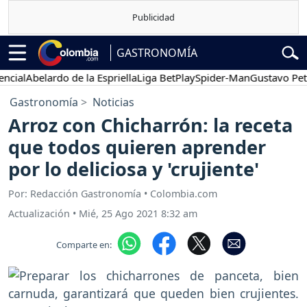
GASTRONOMÍA
al
Abelardo de la Espriella
Liga BetPlay
Spider-Man
Gustavo Petro
Gastronomía
Noticias
Arroz con Chicharrón: la receta
que todos quieren aprender
por lo deliciosa y 'crujiente'
Por: Redacción Gastronomía • Colombia.com
Actualización
•
Mié, 25 Ago 2021 8:32 am
Comparte en: