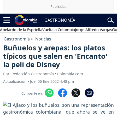
GASTRONOMÍA
ardo de la Espriella
Vuelta a Colombia
Jorge Alfredo Vargas
Gustav
Gastronomía
Noticias
Buñuelos y arepas: los platos
típicos que salen en 'Encanto'
la peli de Disney
Por: Redacción Gastronomía • Colombia.com
Actualización
•
Jue, 06 Ene 2022 4:48 pm
Comparte en: