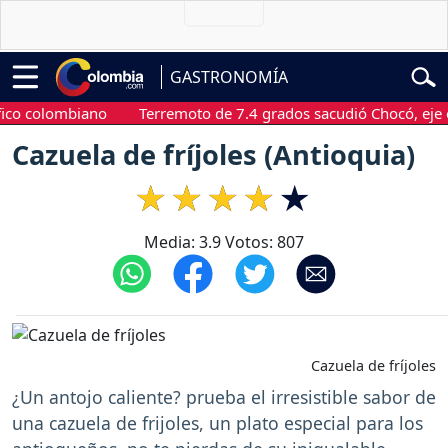
GASTRONOMÍA
olombiano
Terremoto de 7.4 grados sacudió Chocó, eje cafete
Cazuela de fríjoles (Antioquia)
Media:
3.9
Votos:
807
Cazuela de fríjoles
¿Un antojo caliente? prueba el irresistible sabor de
una cazuela de frijoles, un plato especial para los