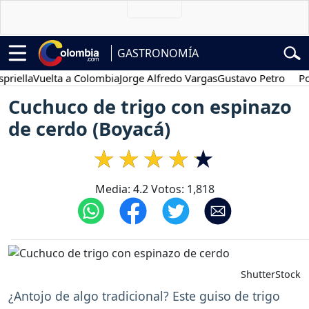
GASTRONOMÍA
lla
Vuelta a Colombia
Jorge Alfredo Vargas
Gustavo Petro
Posesi
Cuchuco de trigo con espinazo
de cerdo (Boyacá)
Media:
4.2
Votos:
1,818
ShutterStock
¿Antojo de algo tradicional? Este guiso de trigo