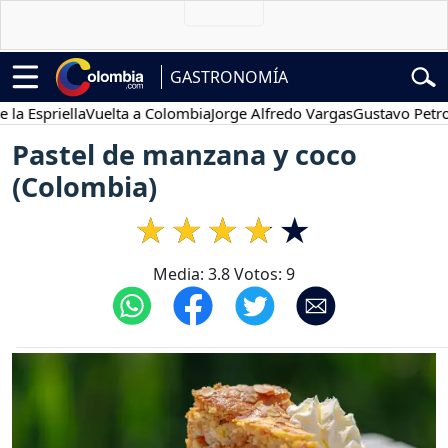
GASTRONOMÍA
riella
Vuelta a Colombia
Jorge Alfredo Vargas
Gustavo Petro
Pose
Pastel de manzana y coco
(Colombia)
Media:
3.8
Votos:
9