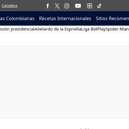
Cartelera
tas Colombianas
Recetas Internacionales
Sitios Recome
sión presidencial
Abelardo de la Espriella
Liga BetPlay
Spider-Man