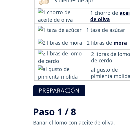
3 dientes de ajo
1 chorro de
acei
de oliva
1 taza de azúcar
2 libras de
mora
2 libras de lom
de cerdo
al gusto de
pimienta molid
PREPARACIÓN
Paso 1 / 8
Bañar el lomo con aceite de oliva.