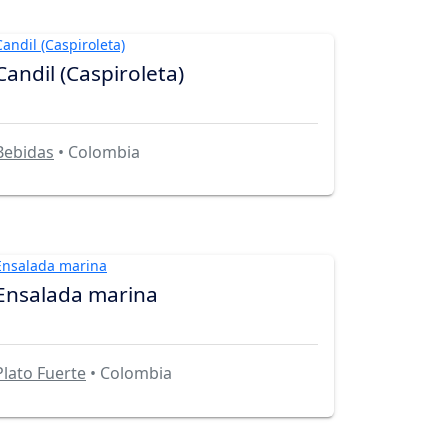
Candil (Caspiroleta)
Bebidas
• Colombia
Ensalada marina
Plato Fuerte
• Colombia