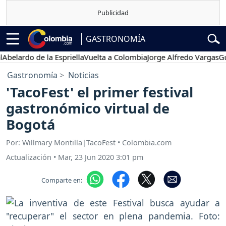
GASTRONOMÍA
ardo de la Espriella
Vuelta a Colombia
Jorge Alfredo Vargas
Gustav
Gastronomía
Noticias
'TacoFest' el primer festival
gastronómico virtual de
Bogotá
Por: Willmary Montilla|TacoFest • Colombia.com
Actualización
•
Mar, 23 Jun 2020 3:01 pm
Comparte en: