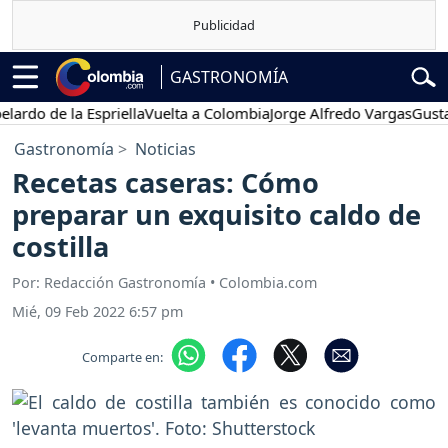
GASTRONOMÍA
o de la Espriella
Vuelta a Colombia
Jorge Alfredo Vargas
Gustavo 
Gastronomía
Noticias
Recetas caseras: Cómo
preparar un exquisito caldo de
costilla
Por: Redacción Gastronomía • Colombia.com
Mié, 09 Feb 2022 6:57 pm
Comparte en: