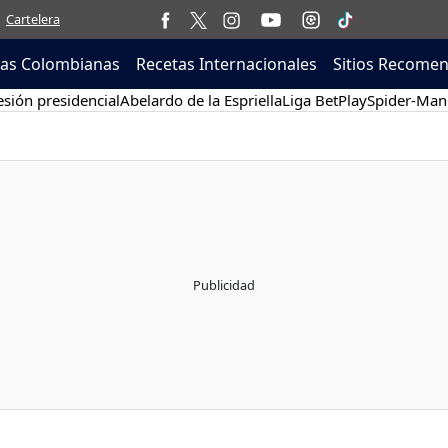
Cartelera
tas Colombianas
Recetas Internacionales
Sitios Recome
sión presidencial
Abelardo de la Espriella
Liga BetPlay
Spider-Man